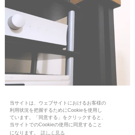
当サイトは、ウェブサイトにおけるお客様の
当サイトは、ウェブサイトにおけるお客様の
利用状況を把握するためにCookieを使用し
利用状況を把握するためにCookieを使用し
ONSITE, Inc.
ています。「同意する」をクリックすると、
ています。「同意する」をクリックすると、
当サイトでのCookieの使用に同意すること
当サイトでのCookieの使用に同意すること
古物商認可番号：
になります。
になります。
詳しく見る
詳しく見る
東京都公安委員会 第308872220938号