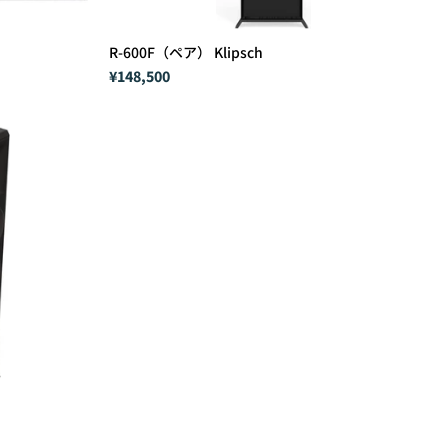
R-600F（ペア） Klipsch
¥148,500