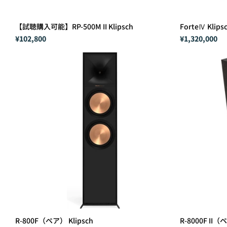
【試聴購入可能】RP-500M II Klipsch
ForteⅣ Klips
¥102,800
¥1,320,000
R-800F（ペア） Klipsch
R-8000F II（