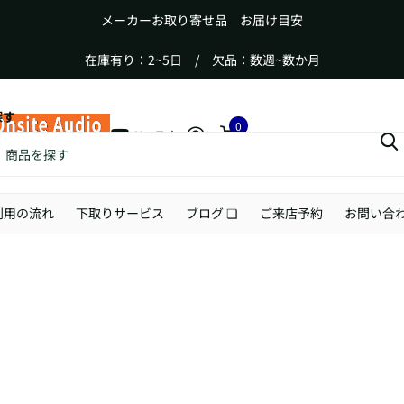
メーカーお取り寄せ品 お届け目安
在庫有り：2~5日 / 欠品：数週~数か月
探す
0
YouTube
カート
利用の流れ
下取りサービス
ブログ ❏
ご来店予約
お問い合