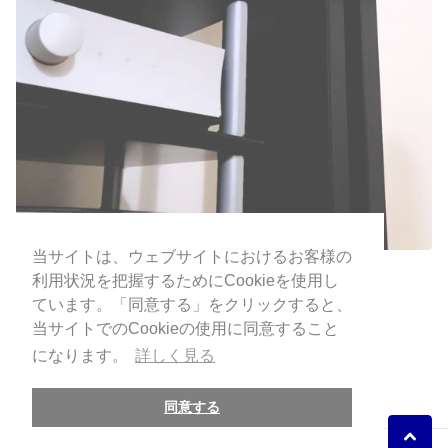
当サイトは、ウェブサイトにおけるお客様の
当サイトは、ウェブサイトにおけるお客様の
利用状況を把握するためにCookieを使用し
利用状況を把握するためにCookieを使用し
ONSITE, Inc.
ています。「同意する」をクリックすると、
ています。「同意する」をクリックすると、
当サイトでのCookieの使用に同意すること
当サイトでのCookieの使用に同意すること
古物商認可番号：
になります。
になります。
詳しく見る
詳しく見る
東京都公安委員会 第308872220938号
store@onsite.audio
同意する
同意する