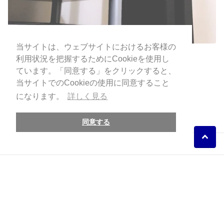
当サイトは、ウェブサイトにおけるお客様の
当サイトは、ウェブサイトにおけるお客様の
利用状況を把握するためにCookieを使用し
利用状況を把握するためにCookieを使用し
ONSITE, Inc.
ています。「同意する」をクリックすると、
ています。「同意する」をクリックすると、
当サイトでのCookieの使用に同意すること
当サイトでのCookieの使用に同意すること
古物商認可番号：
になります。
になります。
詳しく見る
詳しく見る
東京都公安委員会 第308872220938号
store@onsite.audio
同意する
同意する
当サイトについて
Follow us
YouTube