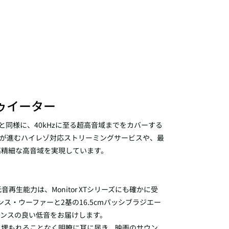
ゥイーター
eシリーズと同様に、40kHzに至る超高音域までをカバーする
及が進むハイレゾ対応ストリーミングサービスや、最
高精細な高音域を実現しています。
音再生能力は、Monitor XTシリーズにも確かに受
ンス・ウーファーと2基の16.5cmパッシブラジエー
ンスの良い低音をお届けします。
に埋もれることなく明瞭に耳に届き、映画のサウン