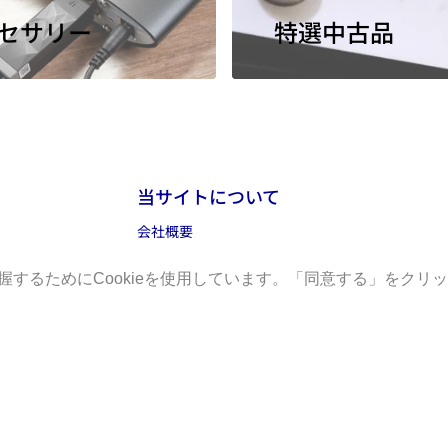
セサリー
特選中古品
当サイトについて
会社概要
特定商取引法に基づく表記
るためにCookieを使用しています。「同意する」をクリック
るためにCookieを使用しています。「同意する」をクリック
利用規約
プライバシーポリシー
返金ポリシー
事業内容