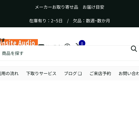
メーカーお取り寄せ品 お届け目安
在庫有り：2~5日 / 欠品：数週~数か月
探す
0
YouTube
カート
利用の流れ
下取りサービス
ブログ ❏
ご来店予約
お問い合