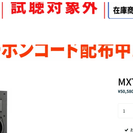
MX
¥50,58