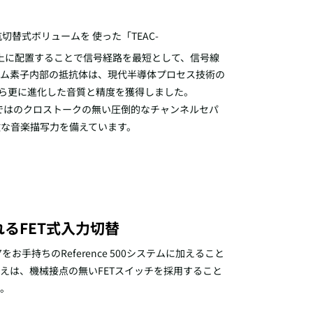
切替式ボリュームを 使った「TEAC-
経路上に配置することで信号経路を最短として、信号線
ーム素子内部の抵抗体は、現代半導体プロセス技術の
から更に進化した音質と精度を獲得しました。
らではのクロストークの無い圧倒的なチャンネルセパ
な音楽描写力を備えています。
るFET式入力切替
7をお手持ちのReference 500システムに加えること
えは、機械接点の無いFETスイッチを採用すること
す。