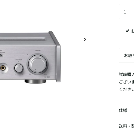
試聴購
ござい
くださ
仕様
送料・