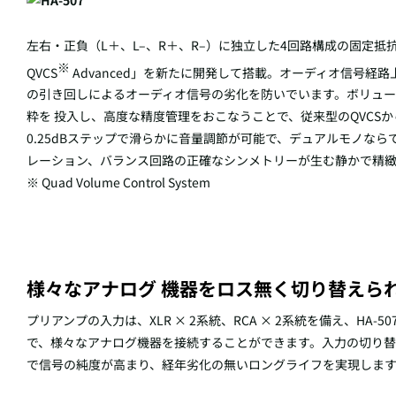
左右・正負（L＋、L–、R＋、R–）に独立した4回路構成の固定抵抗
※
QVCS
Advanced」を新たに開発して搭載。オーディオ信号
の引き回しによるオーディオ信号の劣化を防いでいます。ボリュ
粋を 投入し、高度な精度管理をおこなうことで、従来型のQVCS
0.25dBステップで滑らかに音量調節が可能で、デュアルモノな
レーション、バランス回路の正確なシンメトリーが生む静かで精緻
※ Quad Volume Control System
様々なアナログ 機器をロス無く切り替えられ
プリアンプの入力は、XLR × 2系統、RCA × 2系統を備え、HA-50
で、様々なアナログ機器を接続することができます。入力の切り替
で信号の純度が高まり、経年劣化の無いロングライフを実現しま